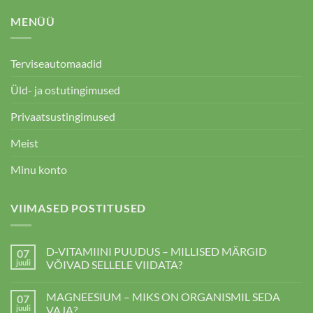
MENÜÜ
Terviseautomaadid
Üld- ja ostutingimused
Privaatsustingimused
Meist
Minu konto
VIIMASED POSTITUSED
D-VITAMIINI PUUDUS – MILLISED MÄRGID
07
juuli
VÕIVAD SELLELE VIIDATA?
D-
kohta
VITAMIINI
kommentaare
MAGNEESIUM – MIKS ON ORGANISMIL SEDA
07
PUUDUS
ei
–
ole
juuli
VAJA?