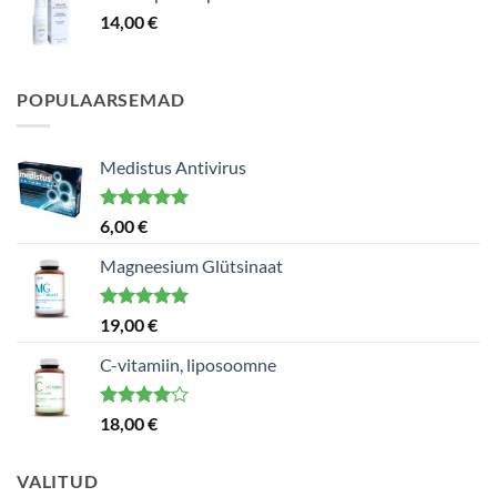
14,00
€
POPULAARSEMAD
Medistus Antivirus
Hinnanguga
6,00
€
5.00
/ 5
Magneesium Glütsinaat
Hinnanguga
19,00
€
5.00
/ 5
C-vitamiin, liposoomne
Hinnanguga
18,00
€
4.00
/ 5
VALITUD