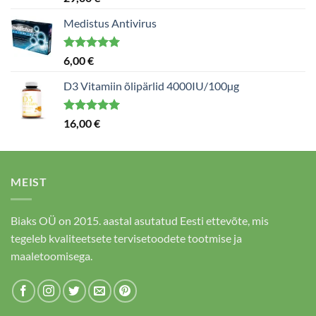
5.00
/ 5
Medistus Antivirus
Hinnanguga
6,00
€
5.00
/ 5
D3 Vitamiin õlipärlid 4000IU/100µg
Hinnanguga
16,00
€
5.00
/ 5
MEIST
Biaks OÜ on 2015. aastal asutatud Eesti ettevõte, mis
tegeleb kvaliteetsete tervisetoodete tootmise ja
maaletoomisega.