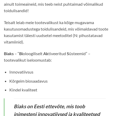
ainult toimeaineid, mis teeb neist puhtaimad võimalikud
toidulisandid!
Teisalt leiab meie tootevalikust ka kõige mugavama
kasutusomadustega toidulisandeid, mis võimaldavad toote
kasutamist täiesti uudsetel meetoditel (N: pihustatavad
vitamiinid).
Biaks
– “
Bi
oloogiliselt
Ak
tiveeritud
S
üsteemid” –
tootevalikut iseloomustab:
Innovatiivsus
Kõrgeim biosaadavus
Kindel kvaliteet
Biaks on Eesti ettevõte, mis toob
inimesteni innovatiivsed ja kvaliteetsed