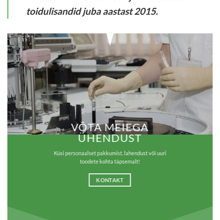
toidulisandid juba aastast 2015.
VÕTA MEIEGA
ÜHENDUST
Küsi personaalset pakkumist, lahendust või uuri
toodete kohta täpsemalt!
KONTAKT