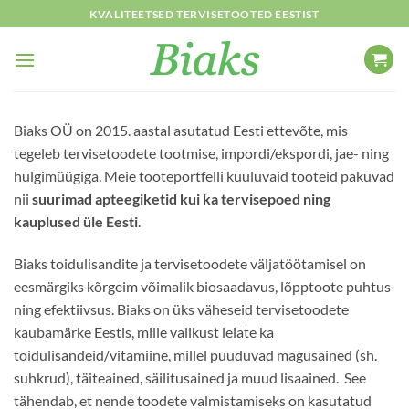
Skip
KVALITEETSED TERVISETOOTED EESTIST
to
content
Biaks OÜ on 2015. aastal asutatud Eesti ettevõte, mis
tegeleb tervisetoodete tootmise, impordi/ekspordi, jae- ning
hulgimüügiga. Meie tooteportfelli kuuluvaid tooteid pakuvad
nii
suurimad apteegiketid kui ka tervisepoed ning
kauplused üle Eesti
.
Biaks toidulisandite ja tervisetoodete väljatöötamisel on
eesmärgiks kõrgeim võimalik biosaadavus, lõpptoote puhtus
ning efektiivsus. Biaks on üks väheseid tervisetoodete
kaubamärke Eestis, mille valikust leiate ka
toidulisandeid/vitamiine, millel puuduvad magusained (sh.
suhkrud), täiteained, säilitusained ja muud lisaained. See
tähendab, et nende toodete valmistamiseks on kasutatud