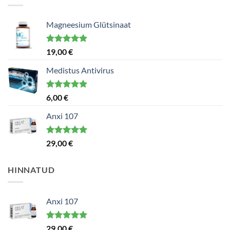
Magneesium Glütsinaat
Hinnanguga
19,00
€
5.00
/ 5
Medistus Antivirus
Hinnanguga
6,00
€
5.00
/ 5
Anxi 107
Hinnanguga
29,00
€
5.00
/ 5
HINNATUD
Anxi 107
Hinnanguga
29,00
€