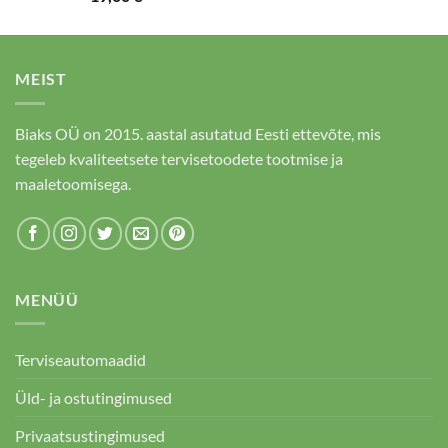
5.00
/ 5
MEIST
Biaks OÜ on 2015. aastal asutatud Eesti ettevõte, mis
tegeleb kvaliteetsete tervisetoodete tootmise ja
maaletoomisega.
MENÜÜ
Terviseautomaadid
Üld- ja ostutingimused
Privaatsustingimused