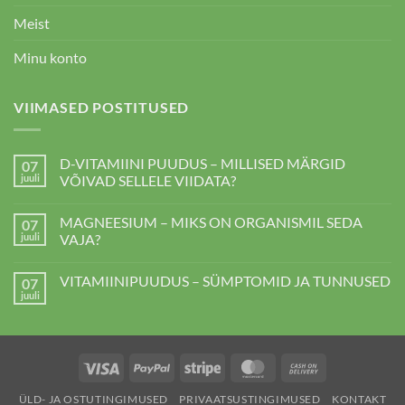
Meist
Minu konto
VIIMASED POSTITUSED
D-VITAMIINI PUUDUS – MILLISED MÄRGID
07
juuli
VÕIVAD SELLELE VIIDATA?
D-
kohta
VITAMIINI
kommentaare
MAGNEESIUM – MIKS ON ORGANISMIL SEDA
07
PUUDUS
ei
–
ole
juuli
VAJA?
MILLISED
MÄRGID
MAGNEESIUM
kohta
VÕIVAD
–
kommentaare
VITAMIINIPUUDUS – SÜMPTOMID JA TUNNUSED
07
SELLELE
MIKS
ei
VIIDATA?
ON
ole
juuli
VITAMIINIPUUDUS
kohta
ORGANISMIL
–
kommentaare
SEDA
SÜMPTOMID
ei
VAJA?
JA
ole
TUNNUSED
Visa
PayPal
Stripe
MasterCard
Cash
On
ÜLD- JA OSTUTINGIMUSED
PRIVAATSUSTINGIMUSED
KONTAKT