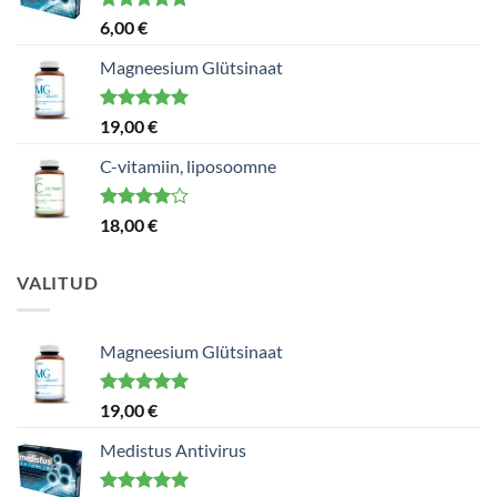
Hinnanguga
6,00
€
5.00
/ 5
Magneesium Glütsinaat
Hinnanguga
19,00
€
5.00
/ 5
C-vitamiin, liposoomne
Hinnanguga
18,00
€
4.00
/ 5
VALITUD
Magneesium Glütsinaat
Hinnanguga
19,00
€
5.00
/ 5
Medistus Antivirus