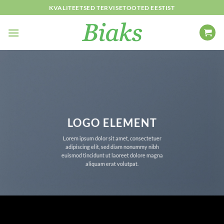
Skip
KVALITEETSED TERVISETOOTED EESTIST
to
content
LOGO ELEMENT
Lorem ipsum dolor sit amet, consectetuer
adipiscing elit, sed diam nonummy nibh
euismod tincidunt ut laoreet dolore magna
aliquam erat volutpat.