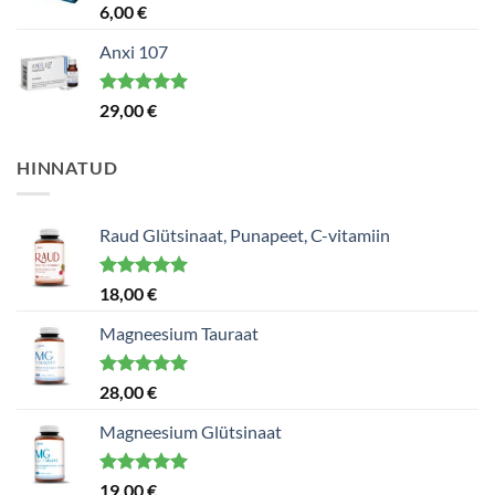
Hinnanguga
6,00
€
5.00
/ 5
Anxi 107
Hinnanguga
29,00
€
5.00
/ 5
HINNATUD
Raud Glütsinaat, Punapeet, C-vitamiin
Hinnanguga
18,00
€
5.00
/ 5
Magneesium Tauraat
Hinnanguga
28,00
€
5.00
/ 5
Magneesium Glütsinaat
Hinnanguga
19,00
€