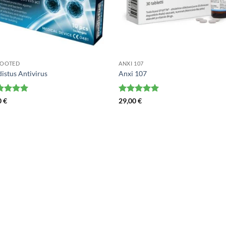
TOOTED
ANXI 107
istus Antivirus
Anxi 107
nanguga
Hinnanguga
0
€
29,00
€
 5
5
/ 5