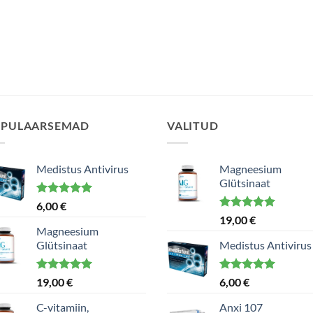
PULAARSEMAD
VALITUD
Medistus Antivirus
Magneesium
Glütsinaat
Hinnanguga
6,00
€
5.00
/ 5
Hinnanguga
19,00
€
5.00
/ 5
Magneesium
Glütsinaat
Medistus Antivirus
Hinnanguga
Hinnanguga
19,00
€
6,00
€
5.00
/ 5
5.00
/ 5
C-vitamiin,
Anxi 107