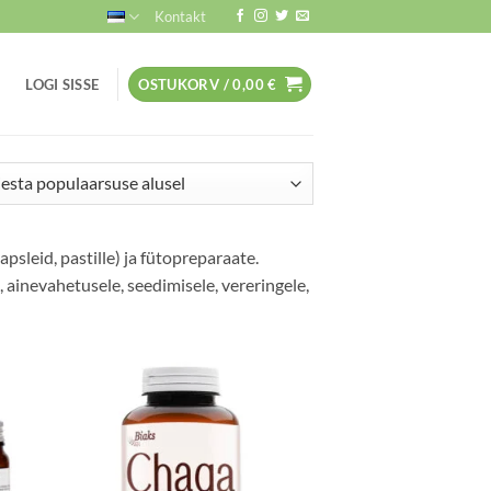
Kontakt
LOGI SISSE
OSTUKORV /
0,00
€
ity
apsleid, pastille) ja fütopreparaate.
e, ainevahetusele, seedimisele, vereringele,