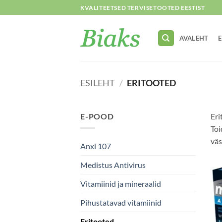
Skip
KVALITEETSED TERVISETOOTED EESTIST
to
content
AVALEHT
ESILEHT
/
ERITOOTED
E-POOD
Eri
Toi
väs
Anxi 107
Medistus Antivirus
Vitamiinid ja mineraalid
Pihustatavad vitamiinid
Eritooted