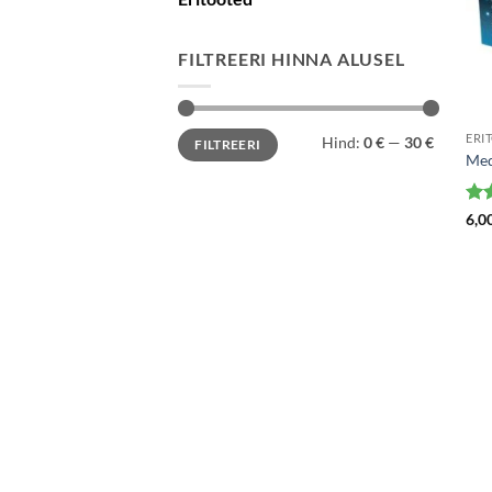
FILTREERI HINNA ALUSEL
Minimaalne
Maksimaalne
ERI
Hind:
0 €
—
30 €
FILTREERI
hind
hind
Med
Hin
6,0
5
/