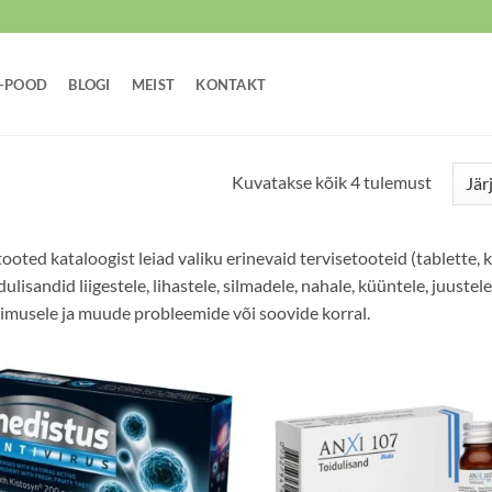
E-POOD
BLOGI
MEIST
KONTAKT
Sorted
Kuvatakse kõik 4 tulemust
by
popular
tooted kataloogist leiad valiku erinevaid tervisetooteid (tablette, k
dulisandid liigestele, lihastele, silmadele, nahale, küüntele, juustel
imusele ja muude probleemide või soovide korral.