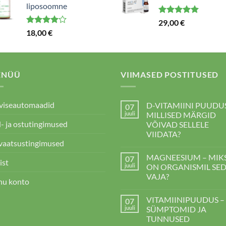
liposoomne
Hinnanguga
29,00
€
5.00
/ 5
Hinnanguga
18,00
€
4.00
/ 5
ENÜÜ
VIIMASED POSTITUSED
viseautomaadid
D-VITAMIINI PUUDUS
07
juuli
MILLISED MÄRGID
- ja ostutingimused
VÕIVAD SELLELE
VIIDATA?
vaatsustingimused
D-
kohta
VITAMIINI
kommentaare
MAGNEESIUM – MIK
07
PUUDUS
ei
ist
–
ole
juuli
ON ORGANISMIL SE
MILLISED
VAJA?
MÄRGID
nu konto
VÕIVAD
MAGNEESIUM
kohta
SELLELE
–
kommentaare
VIIDATA?
VITAMIINIPUUDUS –
07
MIKS
ei
ON
ole
juuli
SÜMPTOMID JA
ORGANISMIL
TUNNUSED
SEDA
VAJA?