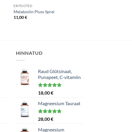
ERITOOTED
Melatoniin Pluss Sprei
11,00
€
HINNATUD
Raud Glütsinaat,
Punapeet, C-vitamiin
Hinnanguga
18,00
€
5.00
/ 5
Magneesium Tauraat
Hinnanguga
28,00
€
5.00
/ 5
Magneesium