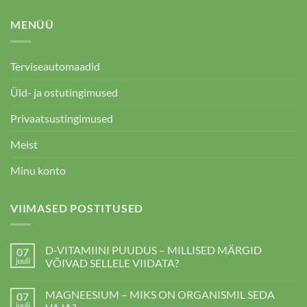
MENÜÜ
Terviseautomaadid
Üld- ja ostutingimused
Privaatsustingimused
Meist
Minu konto
VIIMASED POSTITUSED
D-VITAMIINI PUUDUS – MILLISED MÄRGID
07
juuli
VÕIVAD SELLELE VIIDATA?
D-
kohta
VITAMIINI
kommentaare
MAGNEESIUM – MIKS ON ORGANISMIL SEDA
07
PUUDUS
ei
–
ole
juuli