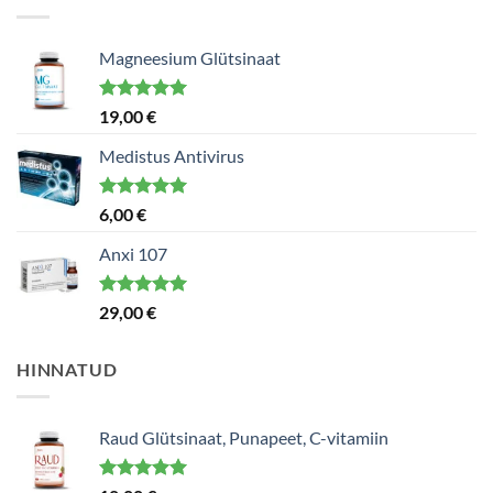
Magneesium Glütsinaat
Hinnanguga
19,00
€
5.00
/ 5
Medistus Antivirus
Hinnanguga
6,00
€
5.00
/ 5
Anxi 107
Hinnanguga
29,00
€
5.00
/ 5
HINNATUD
Raud Glütsinaat, Punapeet, C-vitamiin
Hinnanguga