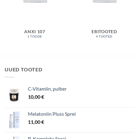
ANXI 107
ERITOOTED
1 TOODE
4 TOOTED
UUED TOOTED
C-Vitamiin, pulber
10,00
€
Melatoniin Pluss Sprei
11,00
€
B-Kompleks Sprei