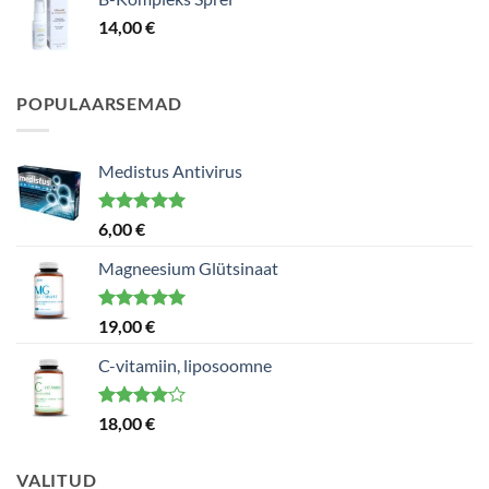
14,00
€
POPULAARSEMAD
Medistus Antivirus
Hinnanguga
6,00
€
5.00
/ 5
Magneesium Glütsinaat
Hinnanguga
19,00
€
5.00
/ 5
C-vitamiin, liposoomne
Hinnanguga
18,00
€
4.00
/ 5
VALITUD