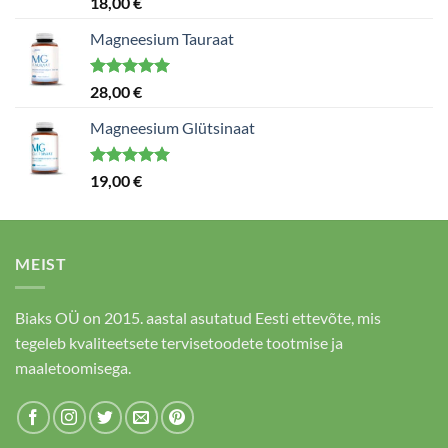
18,00
€
5.00
/ 5
Magneesium Tauraat
Hinnanguga
28,00
€
5.00
/ 5
Magneesium Glütsinaat
Hinnanguga
19,00
€
5.00
/ 5
MEIST
Biaks OÜ on 2015. aastal asutatud Eesti ettevõte, mis
tegeleb kvaliteetsete tervisetoodete tootmise ja
maaletoomisega.