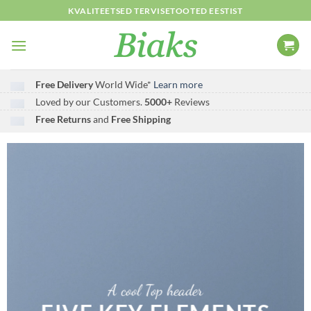
Skip
KVALITEETSED TERVISETOOTED EESTIST
to
content
Free Delivery
World Wide*
Learn more
Loved by our Customers.
5000+
Reviews
Free Returns
and
Free Shipping
A cool Top header