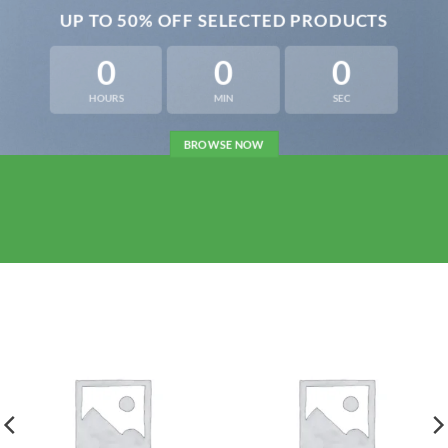
UP TO
50% OFF
SELECTED PRODUCTS
0
0
0
HOURS
MIN
SEC
BROWSE NOW