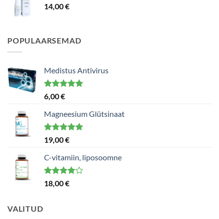
14,00
€
POPULAARSEMAD
Medistus Antivirus
Hinnanguga
6,00
€
5.00
/ 5
Magneesium Glütsinaat
Hinnanguga
19,00
€
5.00
/ 5
C-vitamiin, liposoomne
Hinnanguga
18,00
€
4.00
/ 5
VALITUD