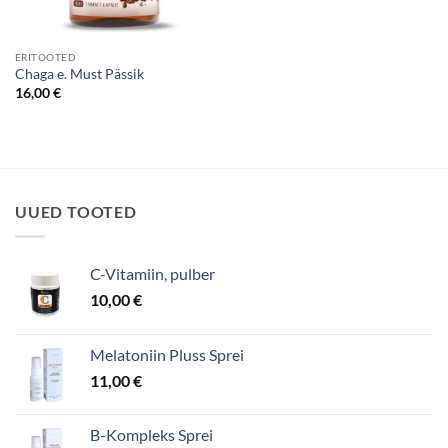
ERITOOTED
Chaga e. Must Pässik
16,00
€
UUED TOOTED
C-Vitamiin, pulber
10,00
€
Melatoniin Pluss Sprei
11,00
€
B-Kompleks Sprei