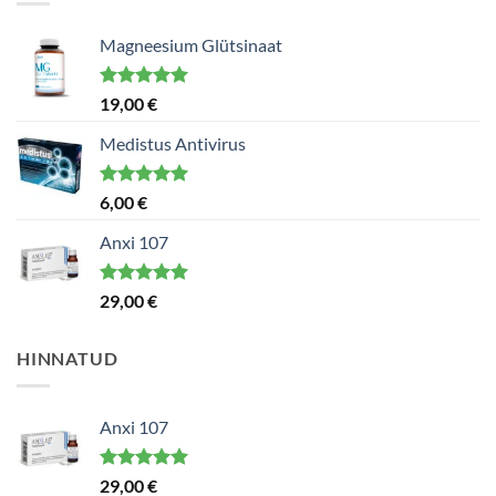
Magneesium Glütsinaat
Hinnanguga
19,00
€
5.00
/ 5
Medistus Antivirus
Hinnanguga
6,00
€
5.00
/ 5
Anxi 107
Hinnanguga
29,00
€
5.00
/ 5
HINNATUD
Anxi 107
Hinnanguga
29,00
€