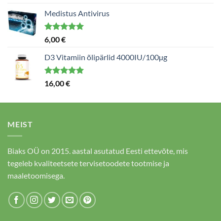
5.00
/ 5
Medistus Antivirus
Hinnanguga
6,00
€
5.00
/ 5
D3 Vitamiin õlipärlid 4000IU/100µg
Hinnanguga
16,00
€
5.00
/ 5
MEIST
Biaks OÜ on 2015. aastal asutatud Eesti ettevõte, mis
tegeleb kvaliteetsete tervisetoodete tootmise ja
maaletoomisega.