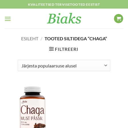
Skip
KVALITEETSED TERVISETOOTED EESTIST
to
content
ESILEHT
/
TOOTED SILTIDEGA “CHAGA”
FILTREERI