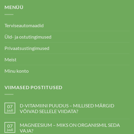
MENÜÜ
Terviseautomaadid
Üld- ja ostutingimused
Privaatsustingimused
Meist
Minu konto
VIIMASED POSTITUSED
D-VITAMIINI PUUDUS – MILLISED MÄRGID
07
juuli
VÕIVAD SELLELE VIIDATA?
D-
kohta
VITAMIINI
kommentaare
MAGNEESIUM – MIKS ON ORGANISMIL SEDA
07
PUUDUS
ei
–
ole
juuli
VAJA?
MILLISED