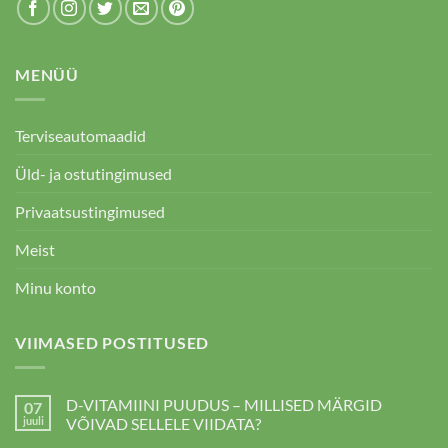
MENÜÜ
Terviseautomaadid
Üld- ja ostutingimused
Privaatsustingimused
Meist
Minu konto
VIIMASED POSTITUSED
D-VITAMIINI PUUDUS – MILLISED MÄRGID
07
juuli
VÕIVAD SELLELE VIIDATA?
D-
kohta