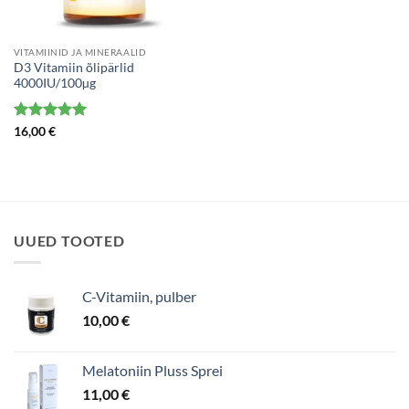
VITAMIINID JA MINERAALID
D3 Vitamiin õlipärlid
4000IU/100µg
Hinnanguga
16,00
€
5
/ 5
UUED TOOTED
C-Vitamiin, pulber
10,00
€
Melatoniin Pluss Sprei
11,00
€