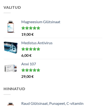
VALITUD
Magneesium Glütsinaat
Hinnanguga
19,00
€
5.00
/ 5
Medistus Antivirus
Hinnanguga
6,00
€
5.00
/ 5
Anxi 107
Hinnanguga
29,00
€
5.00
/ 5
HINNATUD
Raud Glütsinaat, Punapeet, C-vitamiin