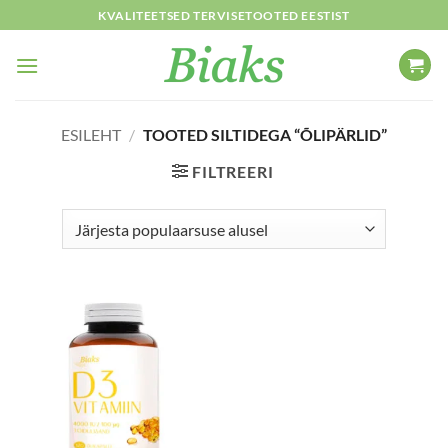
Skip
KVALITEETSED TERVISETOOTED EESTIST
to
content
ESILEHT
/
TOOTED SILTIDEGA “ÕLIPÄRLID”
FILTREERI