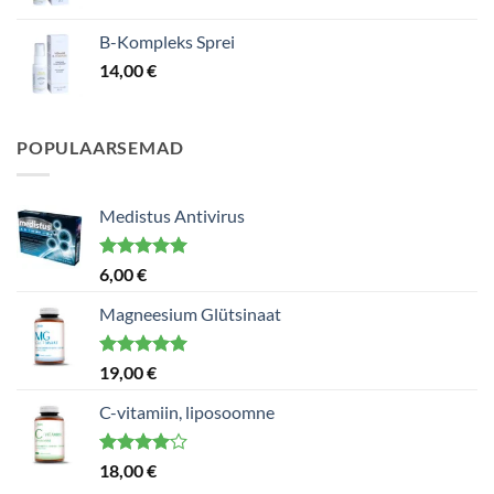
B-Kompleks Sprei
14,00
€
POPULAARSEMAD
Medistus Antivirus
Hinnanguga
6,00
€
5.00
/ 5
Magneesium Glütsinaat
Hinnanguga
19,00
€
5.00
/ 5
C-vitamiin, liposoomne
Hinnanguga
18,00
€
4.00
/ 5