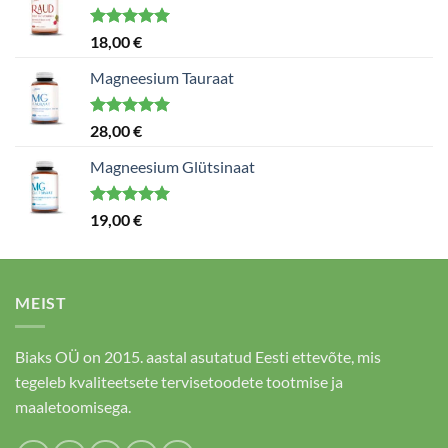
Hinnanguga
18,00
€
5.00
/ 5
Magneesium Tauraat
Hinnanguga
28,00
€
5.00
/ 5
Magneesium Glütsinaat
Hinnanguga
19,00
€
5.00
/ 5
MEIST
Biaks OÜ on 2015. aastal asutatud Eesti ettevõte, mis
tegeleb kvaliteetsete tervisetoodete tootmise ja
maaletoomisega.