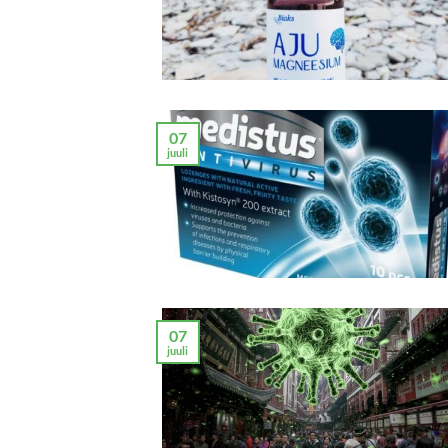
07
juuli
07
juuli