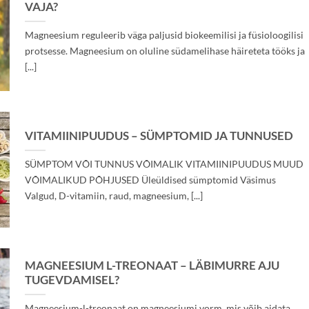
VAJA?
Magneesium reguleerib väga paljusid biokeemilisi ja füsioloogilisi
protsesse. Magneesium on oluline südamelihase häireteta tööks ja
[...]
VITAMIINIPUUDUS – SÜMPTOMID JA TUNNUSED
SÜMPTOM VÕI TUNNUS VÕIMALIK VITAMIINIPUUDUS MUUD
VÕIMALIKUD PÕHJUSED Üleüldised sümptomid Väsimus
Valgud, D-vitamiin, raud, magneesium, [...]
MAGNEESIUM L-TREONAAT – LÄBIMURRE AJU
TUGEVDAMISEL?
Magneesium-l-treonaat on magneesiumi vorm, mis võib aidata