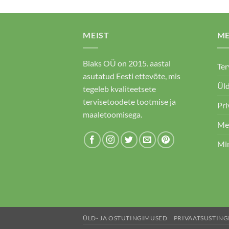
MEIST
M
Biaks OÜ on 2015. aastal
Ter
asutatud Eesti ettevõte, mis
Üld
tegeleb kvaliteetsete
tervisetoodete tootmise ja
Pri
maaletoomisega.
Me
Mi
ÜLD- JA OSTUTINGIMUSED
PRIVAATSUSTIN