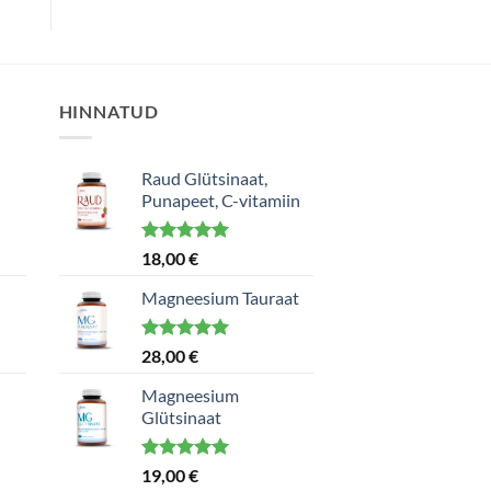
HINNATUD
Raud Glütsinaat,
Punapeet, C-vitamiin
Hinnanguga
18,00
€
5.00
/ 5
Magneesium Tauraat
Hinnanguga
28,00
€
5.00
/ 5
Magneesium
Glütsinaat
Hinnanguga
19,00
€
5.00
/ 5