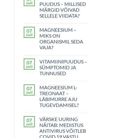
juuli
PUUDUS – MILLISED
MÄRGID VÕIVAD
SELLELE VIIDATA?
D-
kohta
VITAMIINI
kommentaare
MAGNEESIUM –
07
PUUDUS
ei
–
ole
juuli
MIKS ON
MILLISED
ORGANISMIL SEDA
MÄRGID
VÕIVAD
VAJA?
SELLELE
MAGNEESIUM
VIIDATA?
kohta
–
kommentaare
VITAMIINIPUUDUS –
07
MIKS
ei
ON
ole
juuli
SÜMPTOMID JA
ORGANISMIL
TUNNUSED
SEDA
VAJA?
VITAMIINIPUUDUS
kohta
–
kommentaare
MAGNEESIUM L-
07
SÜMPTOMID
ei
JA
ole
juuli
TREONAAT –
TUNNUSED
LÄBIMURRE AJU
TUGEVDAMISEL?
MAGNEESIUM
kohta
L-
kommentaare
VÄRSKE UURING
07
TREONAAT
ei
–
ole
juuli
NÄITAB: MEDISTUS
LÄBIMURRE
ANTIVIRUS VÕITLEB
AJU
TUGEVDAMISEL?
COVID 19 VASTU