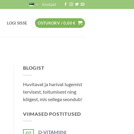
Kontakt
LOGI SISSE
OSTUKORV /
0,00
€
BLOGIST
Huvitavat ja harivat lugemist
tervisest, toitumisest ning
kõigest, mis sellega seondub!
VIIMASED POSTITUSED
D-VITAMIINI
07