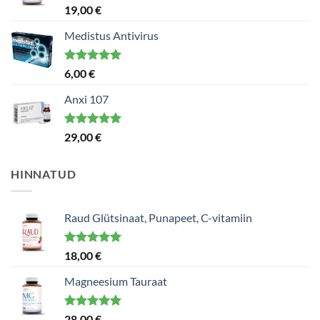
Hinnanguga
19,00
€
5.00
/ 5
Medistus Antivirus
Hinnanguga
6,00
€
5.00
/ 5
Anxi 107
Hinnanguga
29,00
€
5.00
/ 5
HINNATUD
Raud Glütsinaat, Punapeet, C-vitamiin
Hinnanguga
18,00
€
5.00
/ 5
Magneesium Tauraat
Hinnanguga
28,00
€