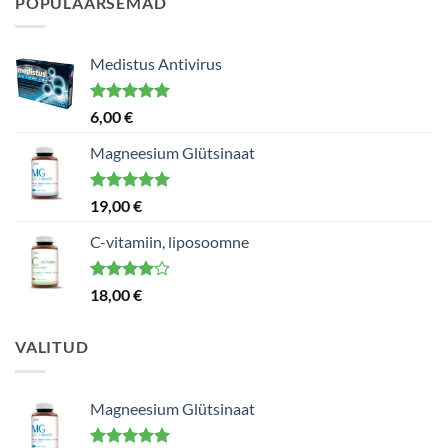
POPULAARSEMAD
Medistus Antivirus
Hinnanguga
6,00
€
5.00
/ 5
Magneesium Glütsinaat
Hinnanguga
19,00
€
5.00
/ 5
C-vitamiin, liposoomne
Hinnanguga
18,00
€
4.00
/ 5
VALITUD
Magneesium Glütsinaat