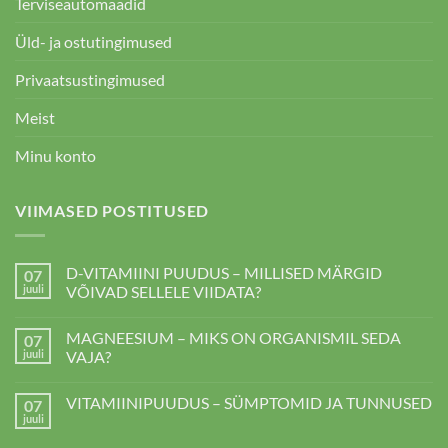
Terviseautomaadid
Üld- ja ostutingimused
Privaatsustingimused
Meist
Minu konto
VIIMASED POSTITUSED
D-VITAMIINI PUUDUS – MILLISED MÄRGID
07
juuli
VÕIVAD SELLELE VIIDATA?
D-
kohta
VITAMIINI
kommentaare
MAGNEESIUM – MIKS ON ORGANISMIL SEDA
07
PUUDUS
ei
–
ole
juuli
VAJA?
MILLISED
MÄRGID
MAGNEESIUM
kohta
VÕIVAD
–
kommentaare
VITAMIINIPUUDUS – SÜMPTOMID JA TUNNUSED
07
SELLELE
MIKS
ei
VIIDATA?
ON
ole
juuli
VITAMIINIPUUDUS
kohta
ORGANISMIL
–
kommentaare
SEDA