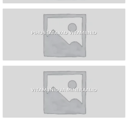
PIHUSTATAVAD VITAMIINID
VITAMIINID JA MINERAALID