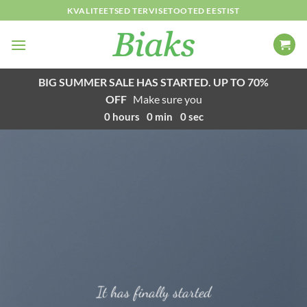
Skip
KVALITEETSED TERVISETOOTED EESTIST
to
content
BIG SUMMER SALE HAS STARTED. UP TO 70%
OFF
Make sure you
0
hours
0
min
0
sec
It has finally started