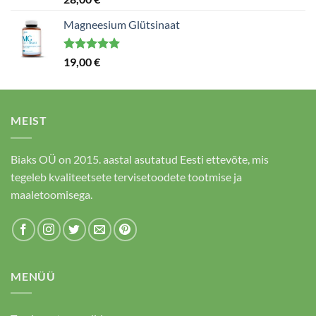
5.00
/ 5
Magneesium Glütsinaat
Hinnanguga
19,00
€
5.00
/ 5
MEIST
Biaks OÜ on 2015. aastal asutatud Eesti ettevõte, mis
tegeleb kvaliteetsete tervisetoodete tootmise ja
maaletoomisega.
MENÜÜ